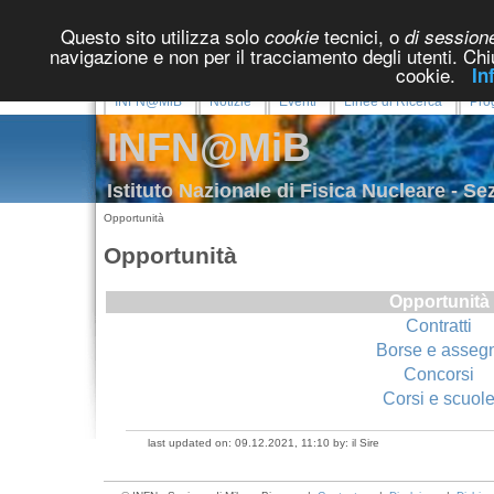
Questo sito utilizza solo
tecnici, o
cookie
di session
navigazione e non per il tracciamento degli utenti. Ch
cookie.
In
INFN@MiB
Notizie
Eventi
Linee di Ricerca
Prog
INFN@MiB
Istituto Nazionale di Fisica Nucleare - S
Opportunità
Opportunità
Opportunità
Contratti
Borse e assegn
Concorsi
Corsi e scuol
last updated on: 09.12.2021, 11:10 by: il Sire