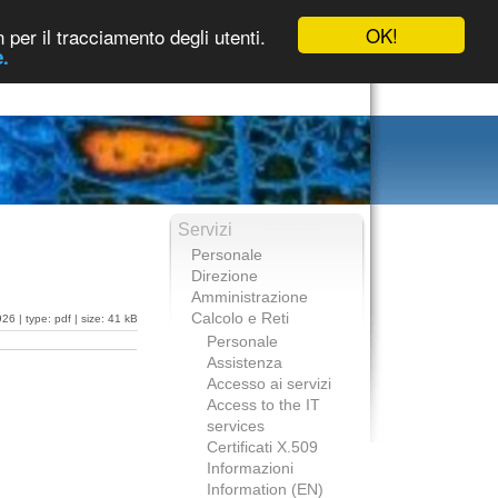
OK!
 per il tracciamento degli utenti.
.
Servizi
Personale
Direzione
Amministrazione
Calcolo e Reti
6 | type: pdf | size: 41 kB
Personale
Assistenza
Accesso ai servizi
Access to the IT
services
Certificati X.509
Informazioni
Information (EN)