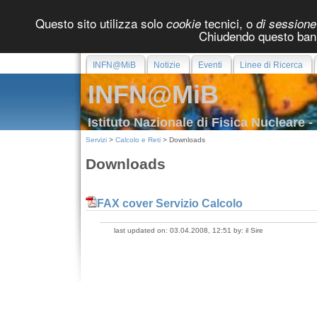
Questo sito utilizza solo
tecnici, o
cookie
di sessione
Chiudendo questo bann
INFN@MiB
Notizie
Eventi
Linee di Ricerca
INFN@MiB
Istituto Nazionale di Fisica Nucleare 
Servizi
>
Calcolo e Reti
> Downloads
Downloads
FAX cover Servizio Calcolo
last updated on: 03.04.2008, 12:51 by: il Sire