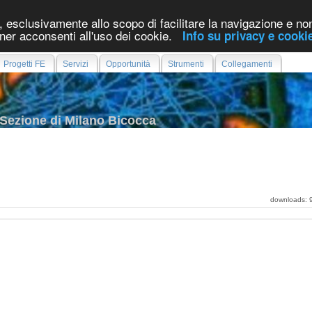
, esclusivamente allo scopo di facilitare la navigazione e non
er acconsenti all'uso dei cookie.
Info su privacy e cookie
Progetti FE
Servizi
Opportunità
Strumenti
Collegamenti
- Sezione di Milano Bicocca
downloads: 92