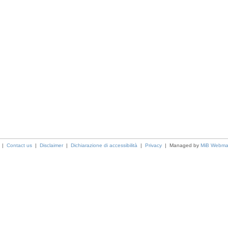
a |
Contact us
|
Disclaimer
|
Dichiarazione di accessibilità
|
Privacy
| Managed by
MiB Webma