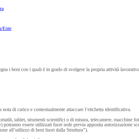
ra
a/Ente
gna i beni con i quali è in grado di svolgere la propria attività lavorativa
 nota di carico e contestualmente attaccare l’etichetta identificativa.
rtatili, tablet, strumenti scientifici o di misura, telecamere, macchine fo
) potranno essere utilizzati fuori sede previa apposita autorizzazione scr
ne all’utilizzo di beni fuori dalla Struttura”).