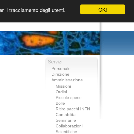
OK!
r il tracciamento degli utenti.
Servizi
Personale
Direzione
Amministrazione
Missioni
Ordini
Piccole spese
Bolle
Ritiro pacchi INFN
Contabilita'
Seminari e
Collaborazioni
Scientifiche