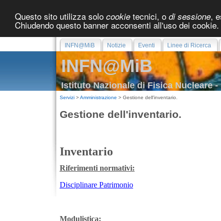
Questo sito utilizza solo
tecnici, o
, 
cookie
di sessione
Chiudendo questo banner acconsenti all'uso dei cooki
INFN@MiB
Notizie
Eventi
Linee di Ricerca
INFN@MiB
Istituto Nazionale di Fisica Nucleare 
Servizi
>
Amministrazione
> Gestione dell'inventario.
Gestione dell'inventario.
Inventario
Riferimenti normativi:
Disciplinare Patrimonio
Modulistica: